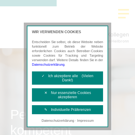
WIR VERWENDEN COOKIES
Haas & Kollegen
Steuerberatung in Heilbronn
Entscheiden Sie selbst, ob diese Website neben
funktionell zum Betrieb der Website
erforderlichen Cookies auch Betreiber-Cookies
sowie Cookies für Tracking und Targeting
verwenden darf. Weitere Details finden Sie in der
Datenschutzerklärung
.
✓ Ich akzeptiere alle (Vielen
Dank!)
✕ Nur essenzielle Cookies
akzeptieren
Persönlich,
✎ Individuelle Präferenzen
·
Datenschutzerklärung
Impressum
Notwendige Cookies
kompetent
Diese Cookies sind erforderlich, um die
grundlegende Funktionalität der Website