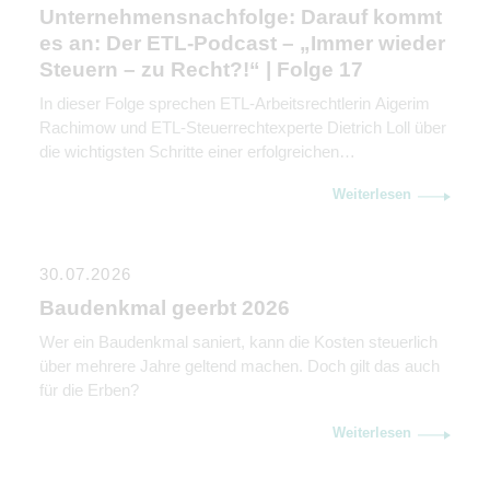
Unternehmensnachfolge: Darauf kommt
es an: Der ETL-Podcast – „Immer wieder
Steuern – zu Recht?!“ | Folge 17
In dieser Folge sprechen ETL-Arbeitsrechtlerin Aigerim
Rachimow und ETL-Steuerrechtexperte Dietrich Loll über
die wichtigsten Schritte einer erfolgreichen
Unternehmensnachfolge. Sie erklären, warum
Weiterlesen
Kommunikation genauso wichtig ist wie rechtliche und
steuerliche Gestaltung.
30.07.2026
Baudenkmal geerbt 2026
Wer ein Baudenkmal saniert, kann die Kosten steuerlich
über mehrere Jahre geltend machen. Doch gilt das auch
für die Erben?
Weiterlesen